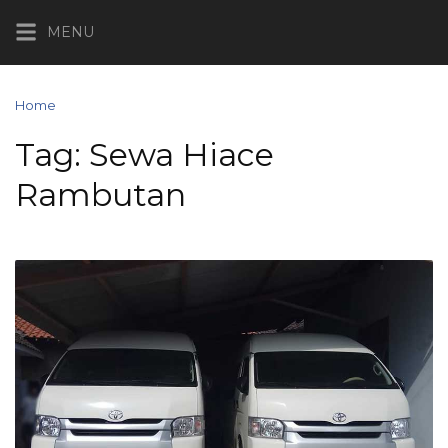
Skip
MENU
to
content
Home
Posts tagged “Sewa Hiace Rambutan”
Tag:
Sewa Hiace
Rambutan