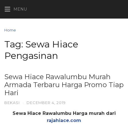
Skip
MENU
to
content
Home
Posts tagged “Sewa Hiace Pengasinan”
Tag:
Sewa Hiace
Pengasinan
Sewa Hiace Rawalumbu Murah
Armada Terbaru Harga Promo Tiap
Hari
BEKASI
·
DECEMBER 4, 2019
Sewa Hiace Rawalumbu Harga murah dari
rajahiace.com