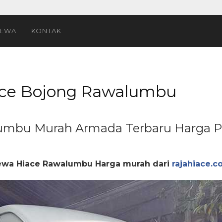
SEWA
KONTAK
ace Bojong Rawalumbu”
ce Bojong Rawalumbu
umbu Murah Armada Terbaru Harga P
ewa Hiace Rawalumbu Harga murah dari
rajahiace.