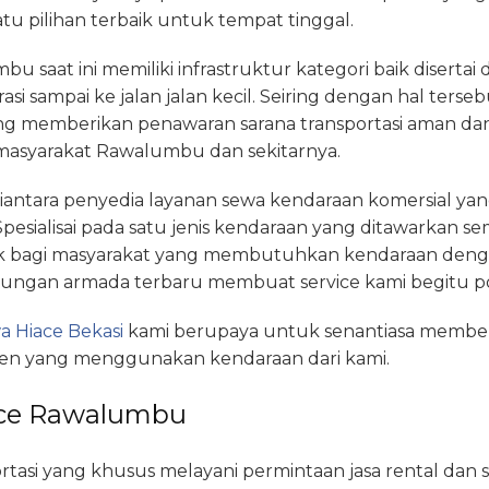
u pilihan terbaik untuk tempat tinggal.
 saat ini memiliki infrastruktur kategori baik diserta
i sampai ke jalan jalan kecil. Seiring dengan hal tersebu
ng memberikan penawaran sarana transportasi aman d
asyarakat Rawalumbu dan sekitarnya.
diantara penyedia layanan sewa kendaraan komersial 
 Spesialisai pada satu jenis kendaraan yang ditawarkan
k bagi masyarakat yang membutuhkan kendaraan denga
ngan armada terbaru membuat service kami begitu pop
a Hiace Bekasi
kami berupaya untuk senantiasa member
en yang menggunakan kendaraan dari kami.
ace Rawalumbu
tasi yang khusus melayani permintaan jasa rental dan s