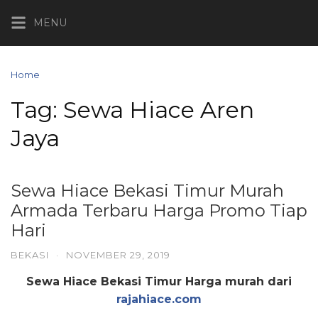
Skip
MENU
to
content
Home
Posts tagged “Sewa Hiace Aren Jaya”
Tag:
Sewa Hiace Aren
Jaya
Sewa Hiace Bekasi Timur Murah
Armada Terbaru Harga Promo Tiap
Hari
BEKASI
·
NOVEMBER 29, 2019
Sewa Hiace Bekasi Timur Harga murah dari
rajahiace.com