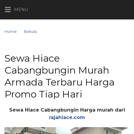
Skip
MENU
to
content
Home
Bekasi
Sewa Hiace Cabangbungin Murah Armada Terbaru Harga
Promo Tiap Hari
Sewa Hiace
Cabangbungin Murah
Armada Terbaru Harga
Promo Tiap Hari
Sewa Hiace Cabangbungin Harga murah dari
rajahiace.com